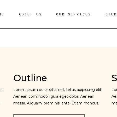
ME
ABOUT US
OUR SERVICES
STU
Outline
S
it.
Lorem ipsum dolor sit amet, tellus adipiscing elit.
Lor
Aenean commodo ligula eget dolor. Aenean
Ae
.
massa. Aliquam lorem nisi ante. Etiam rhoncus.
ma