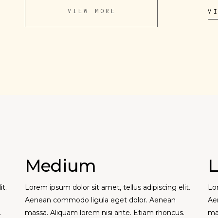
VIEW MORE
V
Medium
L
it.
Lorem ipsum dolor sit amet, tellus adipiscing elit.
Lor
Aenean commodo ligula eget dolor. Aenean
Ae
.
massa. Aliquam lorem nisi ante. Etiam rhoncus.
ma