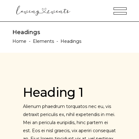
Headings
Home
-
Elements
-
Headings
Heading 1
Alienum phaedrum torquatos nec eu, vis
detraxit periculis ex, nihil expetendis in mei.
Mei an pericula euripidis, hinc partem ei
est. Eos ei nisl graecis, vix aperiri consequat
an. Eius lorem tincidunt vix at, vel pertinax